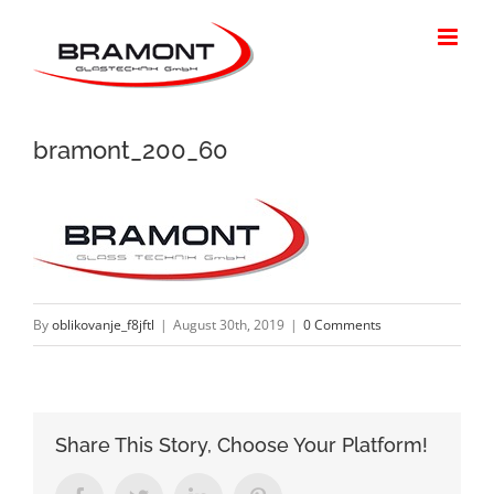
Skip
to
content
bramont_200_60
By
oblikovanje_f8jftl
|
August 30th, 2019
|
0 Comments
Share This Story, Choose Your Platform!