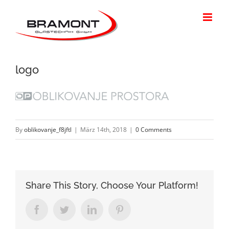
Skip
to
content
logo
By
oblikovanje_f8jftl
|
März 14th, 2018
|
0 Comments
Share This Story, Choose Your Platform!
Facebook
Twitter
LinkedIn
Pinterest